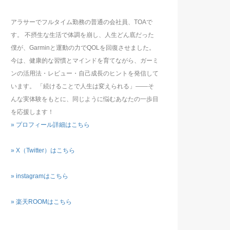
アラサーでフルタイム勤務の普通の会社員、TOAで
す。 不摂生な生活で体調を崩し、人生どん底だった
僕が、Garminと運動の力でQOLを回復させました。
今は、健康的な習慣とマインドを育てながら、ガーミ
ンの活用法・レビュー・自己成長のヒントを発信して
います。 「続けることで人生は変えられる」――そ
んな実体験をもとに、同じように悩むあなたの一歩目
を応援します！
» プロフィール詳細はこちら
» X（Twitter）はこちら
» instagramはこちら
» 楽天ROOMはこちら