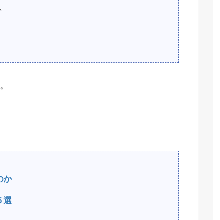
ト
。
のか
５選