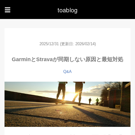
toablog
☰
2025/12/31
(更新日: 2026/02/14)
GarminとStravaが同期しない原因と最短対処
Q&A