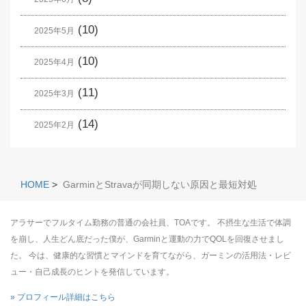
(10)
2025年5月
(10)
2025年4月
(11)
2025年3月
(14)
2025年2月
HOME
>
GarminとStravaが同期しない原因と最短対処
アラサーでフルタイム勤務の普通の会社員、TOAです。 不摂生な生活で体調
を崩し、人生どん底だった僕が、Garminと運動の力でQOLを回復させまし
た。 今は、健康的な習慣とマインドを育てながら、ガーミンの活用法・レビ
ュー・自己成長のヒントを発信しています。
» プロフィール詳細はこちら