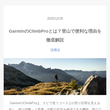
2025/12/29
GarminのClimbProとは？登山で便利な理由を
徹底解説
活用法
GarminのClimbProは、ナビで使うコース上の登り区間を見える
化し、残り距離・上昇量・勾配の目安を確認できる機能。登山で