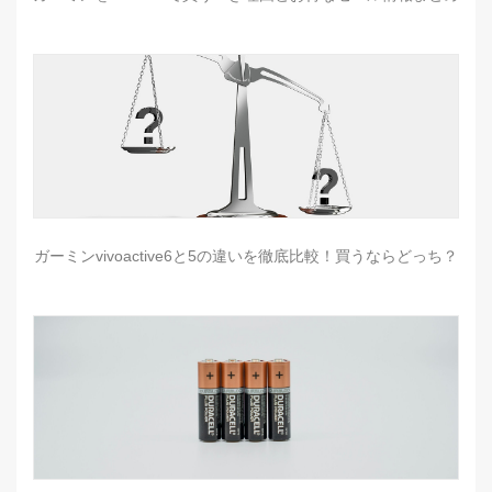
ガーミンvivoactive6と5の違いを徹底比較！買うならどっち？