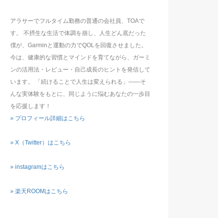
アラサーでフルタイム勤務の普通の会社員、TOAで
す。 不摂生な生活で体調を崩し、人生どん底だった
僕が、Garminと運動の力でQOLを回復させました。
今は、健康的な習慣とマインドを育てながら、ガーミ
ンの活用法・レビュー・自己成長のヒントを発信して
います。 「続けることで人生は変えられる」――そ
んな実体験をもとに、同じように悩むあなたの一歩目
を応援します！
» プロフィール詳細はこちら
» X（Twitter）はこちら
» instagramはこちら
» 楽天ROOMはこちら