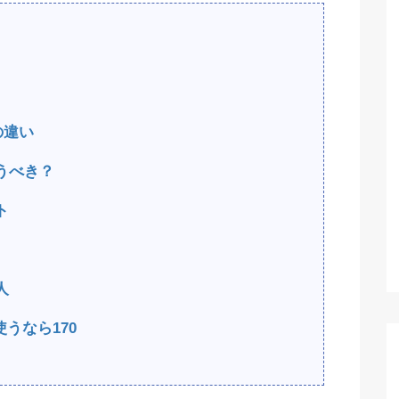
cの違い
を買うべき？
ト
人
うなら170