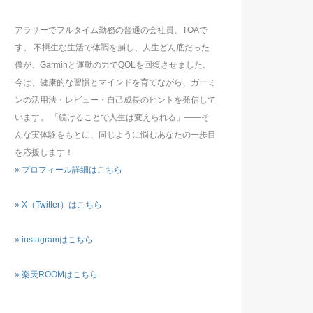
アラサーでフルタイム勤務の普通の会社員、TOAで
す。 不摂生な生活で体調を崩し、人生どん底だった
僕が、Garminと運動の力でQOLを回復させました。
今は、健康的な習慣とマインドを育てながら、ガーミ
ンの活用法・レビュー・自己成長のヒントを発信して
います。 「続けることで人生は変えられる」――そ
んな実体験をもとに、同じように悩むあなたの一歩目
を応援します！
» プロフィール詳細はこちら
» X（Twitter）はこちら
» instagramはこちら
» 楽天ROOMはこちら