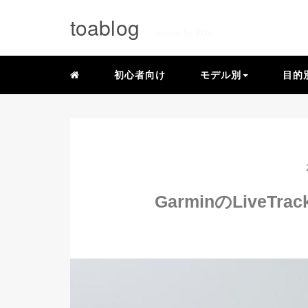
toablog
Written by TOA
初心者向け
モデル別
目的
GarminのLive