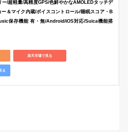
リー/超軽量/高精度GPS/色鮮やかなAMOLEDタッチデ
カー＆マイク内蔵/ボイスコントロール/睡眠スコア・B
/Music保存機能 有・無/Android/iOS対応/Suica機能搭
】
楽天市場で見る
見る