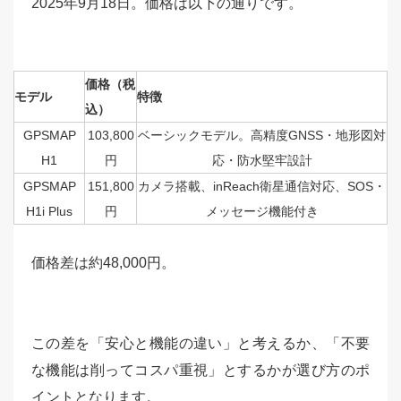
2025年9月18日。価格は以下の通りです。
価格（税
モデル
特徴
込）
GPSMAP
103,800
ベーシックモデル。高精度GNSS・地形図対
H1
円
応・防水堅牢設計
GPSMAP
151,800
カメラ搭載、inReach衛星通信対応、SOS・
H1i Plus
円
メッセージ機能付き
価格差は約48,000円。
この差を「安心と機能の違い」と考えるか、「不要
な機能は削ってコスパ重視」とするかが選び方のポ
イントとなります。