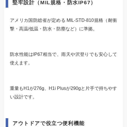
堅牢設計（MIL規格・防水IP67）
アメリカ国防総省が定める MIL-STD-810規格（耐衝
撃・高温/低温・防水・防塵など）に準拠。
防水性能はIP67相当で、雨天や沢登りでも安心して
使えます。
重量もH1が276g、H1i Plusが290gと片手で持ちやす
い設計です。
アウトドアで役立つ便利機能