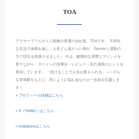
TOA
アラサーでフルタイム勤務の普通の会社員、TOAです。 不摂生
な生活で体調を崩し、人生どん底だった僕が、Garminと運動の
力でQOLを回復させました。 今は、健康的な習慣とマインドを
育てながら、ガーミンの活用法・レビュー・自己成長のヒントを
発信しています。 「続けることで人生は変えられる」――そん
な実体験をもとに、同じように悩むあなたの一歩目を応援しま
す！
» プロフィール詳細はこちら
» X（Twitter）はこちら
» instagramはこちら